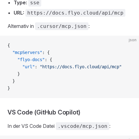
Type:
sse
URL:
https://docs.flyo.cloud/api/mcp
Alternativ in
:
.cursor/mcp.json
json
{
  "mcpServers"
: {
    "flyo-docs"
: {
      "url"
: 
"https://docs.flyo.cloud/api/mcp"
    }
  }
}
VS Code (GitHub Copilot)
In der VS Code Datei
:
.vscode/mcp.json