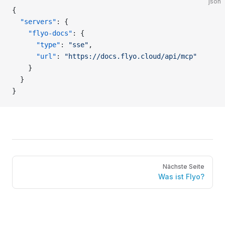
json
{
  "servers"
: {
    "flyo-docs"
: {
      "type"
: 
"sse"
,
      "url"
: 
"https://docs.flyo.cloud/api/mcp"
    }
  }
}
Pager
Nächste Seite
Was ist Flyo?