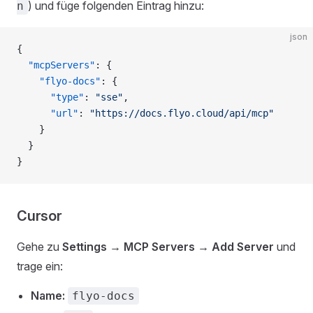
) und füge folgenden Eintrag hinzu:
n
json
{
  "mcpServers"
: {
    "flyo-docs"
: {
      "type"
: 
"sse"
,
      "url"
: 
"https://docs.flyo.cloud/api/mcp"
    }
  }
}
Cursor
Gehe zu
Settings → MCP Servers → Add Server
und
trage ein:
Name:
flyo-docs