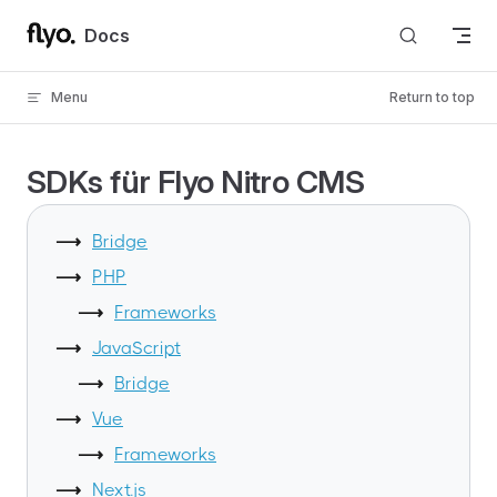
Skip to content
Docs
Menu
Return to top
SDKs für Flyo Nitro CMS
Bridge
PHP
Frameworks
JavaScript
Bridge
Vue
Frameworks
Next.js