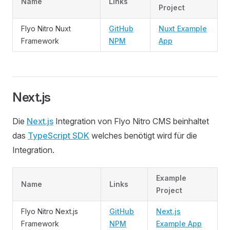
Name
Links
Project
Flyo Nitro Nuxt
GitHub
Nuxt Example
Framework
NPM
App
Next.js
Die
Next.js
Integration von Flyo Nitro CMS beinhaltet
das
TypeScript SDK
welches benötigt wird für die
Integration.
Example
Name
Links
Project
Flyo Nitro Next.js
GitHub
Next.js
Framework
NPM
Example App