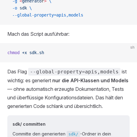
  -g
 <
generato
r
>
 \
  -o
 sdk
 \
  --global-property=apis,models
Mach das Script ausführbar:
sh
chmod
 +x
 sdk.sh
Das Flag
ist
--global-property=apis,models
wichtig: es generiert
nur die API-Klassen und Models
— ohne automatisch erzeugte Dokumentation, Tests
und überflüssige Konfigurationsdateien. Das hält den
generierten Code schlank und übersichtlich.
sdk/ committen
Committe den generierten
-Ordner in dein
sdk/