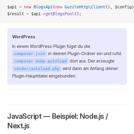
$api 
=
 new
 BlogsApi
(
new
 GuzzleHttp\Client
(), $config)
$result 
=
 $api
->
getBlogsPool
();
WordPress
In einem WordPress-Plugin fügst du die
in deinen Plugin-Ordner ein und rufst
composer.json
dort aus. Der erzeugte
composer dump-autoload
wird dann am Anfang deiner
vendor/autoload.php
Plugin-Hauptdatei eingebunden.
JavaScript — Beispiel: Node.js /
Next.js