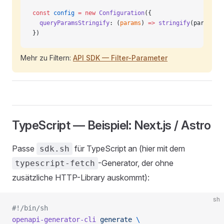
const
 config
 =
 new
 Configuration
({
  queryParamsStringify
: (
params
) 
=>
 stringify
(params)
})
Mehr zu Filtern:
API SDK — Filter-Parameter
TypeScript — Beispiel: Next.js / Astro
Passe
für TypeScript an (hier mit dem
sdk.sh
-Generator, der ohne
typescript-fetch
zusätzliche HTTP-Library auskommt):
sh
#!/bin/sh
openapi-generator-cli
 generate
 \