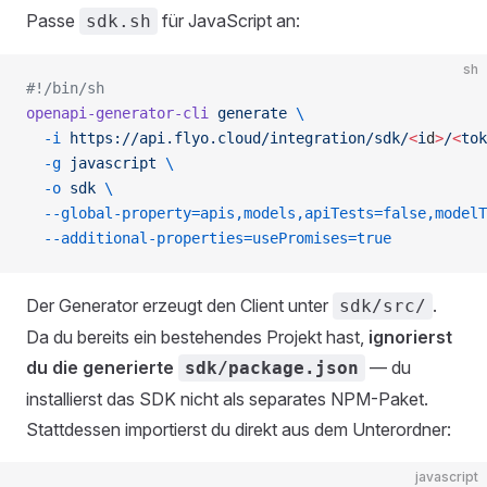
Passe
für JavaScript an:
sdk.sh
sh
#!/bin/sh
openapi-generator-cli
 generate
 \
  -i
 https://api.flyo.cloud/integration/sdk/
<
i
d
>
/
<
tok
  -g
 javascript
 \
  -o
 sdk
 \
  --global-property=apis,models,apiTests=false,modelT
  --additional-properties=usePromises=true
Der Generator erzeugt den Client unter
.
sdk/src/
Da du bereits ein bestehendes Projekt hast,
ignorierst
du die generierte
— du
sdk/package.json
installierst das SDK nicht als separates NPM-Paket.
Stattdessen importierst du direkt aus dem Unterordner:
javascript