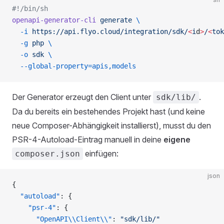
#!/bin/sh
openapi-generator-cli
 generate
 \
  -i
 https://api.flyo.cloud/integration/sdk/
<
i
d
>
/
<
tok
  -g
 php
 \
  -o
 sdk
 \
  --global-property=apis,models
Der Generator erzeugt den Client unter
.
sdk/lib/
Da du bereits ein bestehendes Projekt hast (und keine
neue Composer-Abhängigkeit installierst), musst du den
PSR-4-Autoload-Eintrag manuell in deine
eigene
einfügen:
composer.json
json
{
  "autoload"
: {
    "psr-4"
: {
      "OpenAPI\\Client\\"
: 
"sdk/lib/"