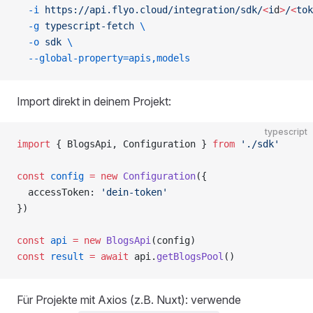
  -i
 https://api.flyo.cloud/integration/sdk/
<
i
d
>
/
<
tok
  -g
 typescript-fetch
 \
  -o
 sdk
 \
  --global-property=apis,models
Import direkt in deinem Projekt:
typescript
import
 { BlogsApi, Configuration } 
from
 './sdk'
const
 config
 =
 new
 Configuration
({
  accessToken: 
'dein-token'
})
const
 api
 =
 new
 BlogsApi
(config)
const
 result
 =
 await
 api.
getBlogsPool
()
Für Projekte mit Axios (z.B. Nuxt): verwende