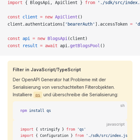
import
 { BlogsApi, ApiClient } 
from
 './sdk/src/index.
const
 client
 =
 new
 ApiClient
()
client.authentications[
'bearerAuth'
].accessToken 
=
 'd
const
 api
 =
 new
 BlogsApi
(client)
const
 result
 =
 await
 api.
getBlogsPool
()
Filter in JavaScript/TypeScript
Der OpenAPI Generator hat Probleme mit der
Serialisierung von verschachtelten Filterobjekten.
Installiere
und überschreibe die Serialisierung:
qs
sh
npm
 install
 qs
javascript
import
 { stringify } 
from
 'qs'
import
 { Configuration } 
from
 './sdk/src/index.js'