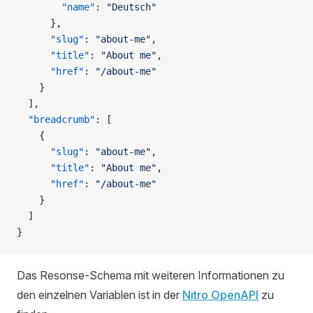
        "name"
: 
"Deutsch"
      },
      "slug"
: 
"about-me"
,
      "title"
: 
"About me"
,
      "href"
: 
"/about-me"
    }
  ],
  "breadcrumb"
: [
    {
      "slug"
: 
"about-me"
,
      "title"
: 
"About me"
,
      "href"
: 
"/about-me"
    }
  ]
}
Das Resonse-Schema mit weiteren Informationen zu
den einzelnen Variablen ist in der
Nitro OpenAPI
zu