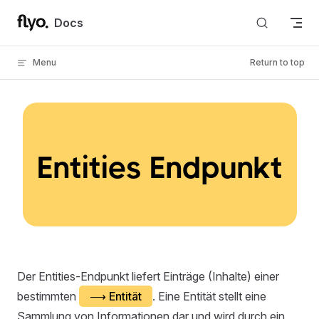
Skip to content
Docs
Menu
Return to top
Entities Endpunkt
Der Entities-Endpunkt liefert Einträge (Inhalte) einer
bestimmten
⟶
Entität
. Eine Entität stellt eine
Sammlung von Informationen dar und wird durch ein