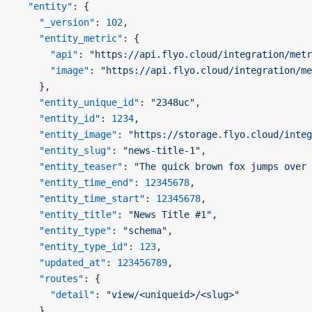
  "entity"
: {
    "_version"
: 
102
,
    "entity_metric"
: {
      "api"
: 
"https://api.flyo.cloud/integration/metr
      "image"
: 
"https://api.flyo.cloud/integration/me
    },
    "entity_unique_id"
: 
"2348uc"
,
    "entity_id"
: 
1234
,
    "entity_image"
: 
"https://storage.flyo.cloud/integ
    "entity_slug"
: 
"news-title-1"
,
    "entity_teaser"
: 
"The quick brown fox jumps over 
    "entity_time_end"
: 
12345678
,
    "entity_time_start"
: 
12345678
,
    "entity_title"
: 
"News Title #1"
,
    "entity_type"
: 
"schema"
,
    "entity_type_id"
: 
123
,
    "updated_at"
: 
123456789
,
    "routes"
: {
      "detail"
: 
"view/<uniqueid>/<slug>"
    }