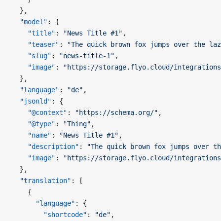
  },
  "model"
: {
    "title"
: 
"News Title #1"
,
    "teaser"
: 
"The quick brown fox jumps over the laz
    "slug"
: 
"news-title-1"
,
    "image"
: 
"https://storage.flyo.cloud/integrations
  },
  "language"
: 
"de"
,
  "jsonld"
: {
    "@context"
: 
"https://schema.org/"
,
    "@type"
: 
"Thing"
,
    "name"
: 
"News Title #1"
,
    "description"
: 
"The quick brown fox jumps over th
    "image"
: 
"https://storage.flyo.cloud/integrations
  },
  "translation"
: [
    {
      "language"
: {
        "shortcode"
: 
"de"
,