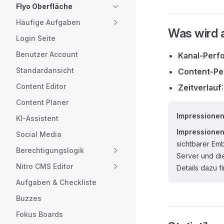
Flyo Oberfläche
Häufige Aufgaben
Was wird 
Login Seite
Benutzer Account
Kanal-Perf
Standardansicht
Content-P
Content Editor
Zeitverlauf
Content Planer
Impressionen
KI-Assistent
Impressione
Social Media
sichtbarer Em
Berechtigungslogik
Server und di
Nitro CMS Editor
Details dazu f
Aufgaben & Checkliste
Buzzes
Fokus Boards