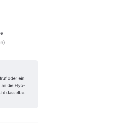
pe
en)
fruf oder ein
 an die Flyo-
cht dasselbe.