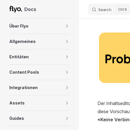
Docs
Search
K
Skip to content
Sidebar Navigation
Über Flyo
Allgemeines
Prob
Entitäten
Content Pools
Integrationen
Assets
Der Inhaltsedit
diese Vorschau 
Guides
«Keine Verbin