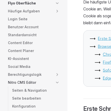
Die häufigste 
Flyo Oberfläche
Cookie an. Weil
Häufige Aufgaben
Cookie als soge
Login Seite
bleibt dann ein
Benutzer Account
Standardansicht
Erste S
Content Editor
Browse
Content Planer
Chr
KI-Assistent
Fire
Social Media
Safa
Berechtigungslogik
Edg
Nitro CMS Editor
Seiten & Navigation
Seite bearbeiten
Konfiguration
Erste Schr