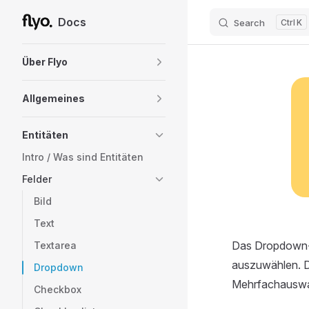
Docs
Search
K
Skip to content
Sidebar Navigation
Über Flyo
Allgemeines
Entitäten
Intro / Was sind Entitäten
Felder
Bild
Text
Das Dropdown-Fe
Textarea
auszuwählen. Di
Dropdown
Mehrfachauswah
Checkbox