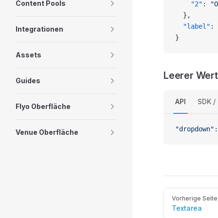
Content Pools
    "2"
: 
"O
  },
  "label"
: 
Integrationen
}
Assets
Leerer Wert
Guides
API
SDK /
Flyo Oberfläche
"dropdown"
:
Venue Oberfläche
Pager
Vorherige Seite
Textarea