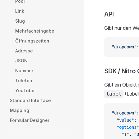
Pool
Link
API
Slug
Gibt nur den We
Mehrfacheingabe
Öffnungszeiten
"dropdown"
:
Adresse
JSON
SDK / Nitro
Nummer
Telefon
Gibt ein Objekt 
YouTube
(Label
label
Standard Interface
Mapping
"dropdown"
:
Formular Designer
  "value"
: 
  "options"
    "1"
: 
"O