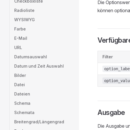
Checkboxliste
Die Optionswert
können optiona
Radioliste
WYSIWYG
Farbe
E-Mail
Verfügbare
URL
Datumsauswahl
Filter
Datum und Zeit Auswahl
option_labe
Bilder
option_valu
Datei
Dateien
Schema
Ausgabe
Schemata
Breitengrad/Längengrad
Die Ausgabe unt