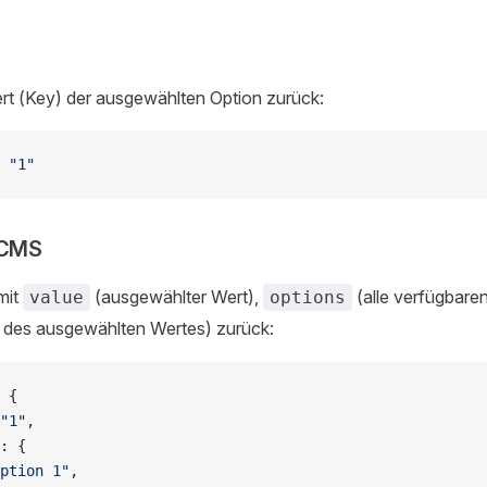
rt (Key) der ausgewählten Option zurück:
 
"1"
 CMS
mit
(ausgewählter Wert),
(alle verfügbare
value
options
 des ausgewählten Wertes) zurück:
 {
"1"
,
: {
ption 1"
,