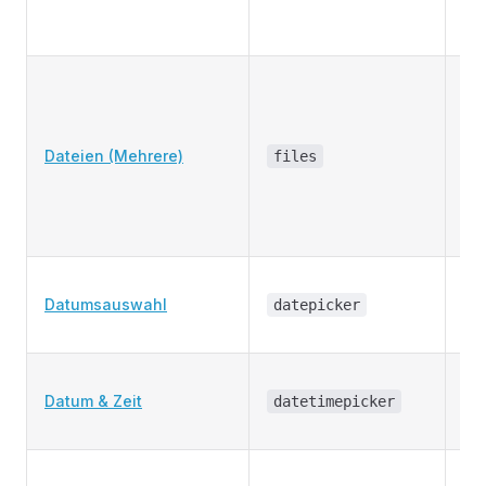
ho
wu
Au
od
Dat
Dateien (Mehrere)
PDF
files
Fly
ho
wu
Ei
Datumsauswahl
Da
datepicker
Uhr
Ei
Datum & Zeit
Dat
datetimepicker
Uhr
Au