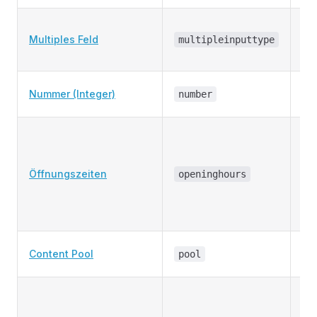
Sp
Multiples Feld
ver
multipleinputtype
Dat
Ei
Nummer (Integer)
number
Nu
Ei
Öf
(M
Öffnungszeiten
openinghours
So
mi
Mi
Au
Content Pool
pool
Co
Lis
Ei