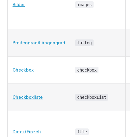
Bil
Bilder
images
in 
ho
wu
Ei
Breitengrad/Längengrad
Ko
latlng
(L
Ch
Checkbox
ei
checkbox
Zu
Me
Checkboxliste
vo
checkboxList
Ch
Au
Dat
Datei (Einzel)
wel
file