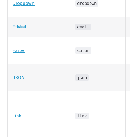
Dropdown
Wer
dropdown
Aus
Ein
E-Mail
email
Ma
Au
Farbe
Fa
color
HE
Mög
JSON
Key
json
Ei
Ent
ve
Ty
Link
link
Tel
Web
ode