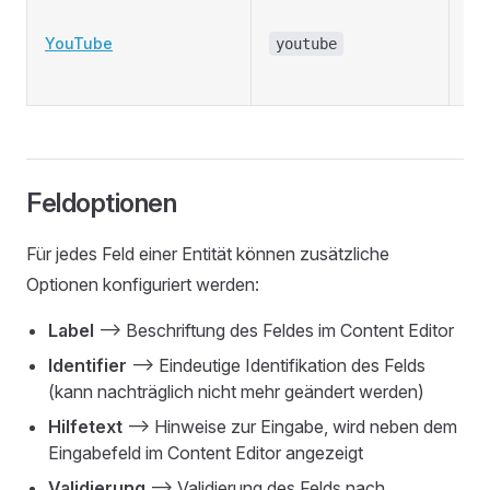
Yo
Ein
YouTube
youtube
Em
Yo
Feldoptionen
Für jedes Feld einer Entität können zusätzliche
Optionen konfiguriert werden:
Label
—> Beschriftung des Feldes im Content Editor
Identifier
—> Eindeutige Identifikation des Felds
(kann nachträglich nicht mehr geändert werden)
Hilfetext
—> Hinweise zur Eingabe, wird neben dem
Eingabefeld im Content Editor angezeigt
Validierung
—> Validierung des Felds nach