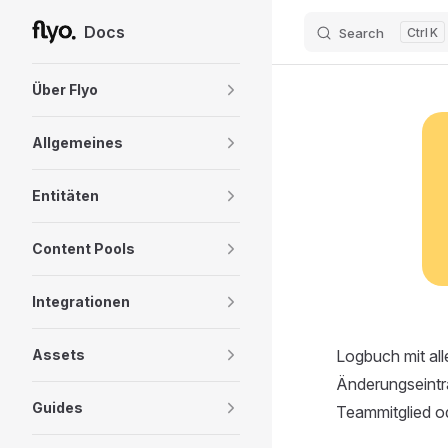
Docs
Search
K
Skip to content
Sidebar Navigation
Über Flyo
Allgemeines
Entitäten
Content Pools
Integrationen
Assets
Logbuch mit al
Änderungseintra
Guides
Teammitglied ode