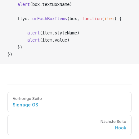
    alert
(box.textBoxName)
    flyo.
forEachBoxItems
(box, 
function
(
item
) {
        alert
(item.styleName)
        alert
(item.value)
    })
})
Pager
Vorherige Seite
Signage OS
Nächste Seite
Hook