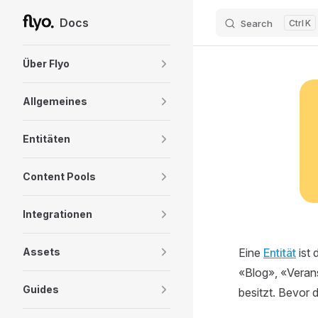
Docs
Search
K
Skip to content
Sidebar Navigation
Über Flyo
Allgemeines
Entitäten
Content Pools
Integrationen
Assets
Eine
Entität
ist 
«Blog», «Veran
Guides
besitzt. Bevor 