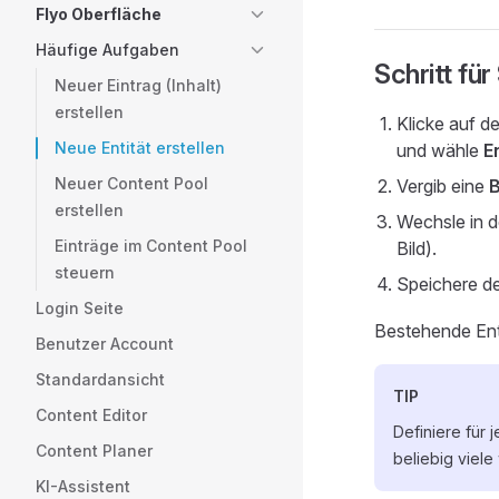
Flyo Oberfläche
Häufige Aufgaben
Schritt für
Neuer Eintrag (Inhalt)
erstellen
Klicke auf d
Neue Entität erstellen
und wähle
E
Neuer Content Pool
Vergib eine
erstellen
Wechsle in 
Einträge im Content Pool
Bild).
steuern
Speichere d
Login Seite
Bestehende Ent
Benutzer Account
Standardansicht
TIP
Content Editor
Definiere für 
Content Planer
beliebig viele
KI-Assistent