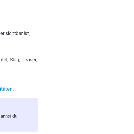
r sichtbar ist,
itel, Slug, Teaser,
itäten
.
kannst du