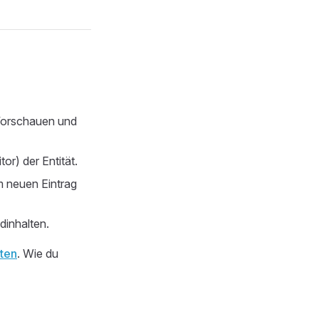
r Vorschauen und
or) der Entität.
m neuen Eintrag
dinhalten.
lten
. Wie du