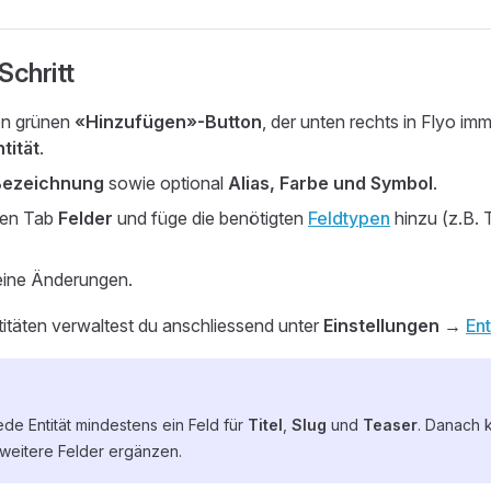
 Schritt
en grünen
«Hinzufügen»-Button
, der unten rechts in Flyo imme
ntität
.
Bezeichnung
sowie optional
Alias, Farbe und Symbol
.
den Tab
Felder
und füge die benötigten
Feldtypen
hinzu (z.B. T
eine Änderungen.
itäten verwaltest du anschliessend unter
Einstellungen →
Ent
jede Entität mindestens ein Feld für
Titel
,
Slug
und
Teaser
. Danach 
 weitere Felder ergänzen.