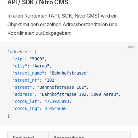
API / SDK / Nitro CMS
In allen Kontexten (API, SDK, Nitro CMS) wird ein
Objekt mit den einzelnen Adressbestandteilen und
Koordinaten zurückgegeben:
json
"adresse"
: {
  "zip"
: 
"5000"
,
  "city"
: 
"Aarau"
,
  "street_name"
: 
"Bahnhofstrasse"
,
  "street_nr"
: 
"102"
,
  "street"
: 
"Bahnhofstrasse 102"
,
  "address"
: 
"Bahnhofstrasse 102, 5000 Aarau"
,
  "cords_lat"
: 
47.3925893
,
  "cords_lng"
: 
8.0545666
}
Schlüssel
Beschreibung