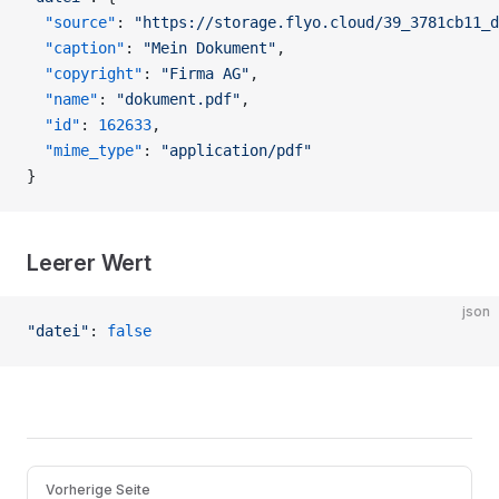
  "source"
: 
"https://storage.flyo.cloud/39_3781cb11_d
  "caption"
: 
"Mein Dokument"
,
  "copyright"
: 
"Firma AG"
,
  "name"
: 
"dokument.pdf"
,
  "id"
: 
162633
,
  "mime_type"
: 
"application/pdf"
}
Leerer Wert
json
"datei"
: 
false
Pager
Vorherige Seite