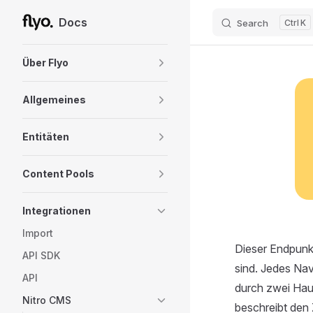
Docs
Search
K
Skip to content
Sidebar Navigation
Über Flyo
Allgemeines
Entitäten
Content Pools
Integrationen
Import
Dieser Endpunkt
API SDK
sind. Jedes Nav
API
durch zwei Haup
Nitro CMS
beschreibt den