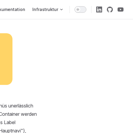
 Navigation
kumentation
Infrastruktur
nüs unerlässlich
 Container werden
as Label
Hauptnavi"),