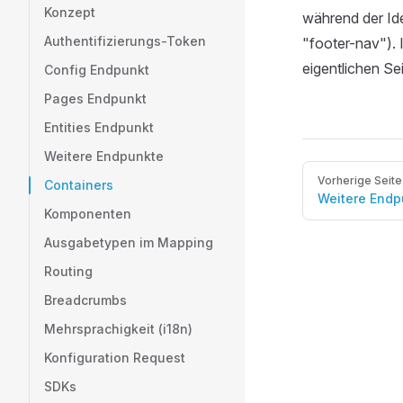
Konzept
während der Iden
Authentifizierungs-Token
"footer-nav"). 
eigentlichen Se
Config Endpunkt
Pages Endpunkt
Entities Endpunkt
Weitere Endpunkte
Pager
Vorherige Seite
Containers
Weitere Endp
Komponenten
Ausgabetypen im Mapping
Routing
Breadcrumbs
Mehrsprachigkeit (i18n)
Konfiguration Request
SDKs