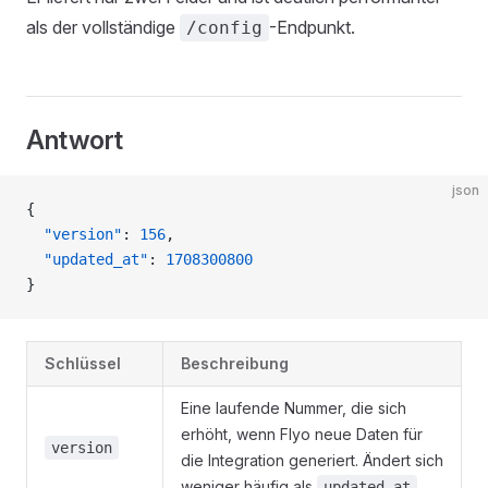
als der vollständige
-Endpunkt.
/config
Antwort
json
{
  "version"
: 
156
,
  "updated_at"
: 
1708300800
}
Schlüssel
Beschreibung
Eine laufende Nummer, die sich
erhöht, wenn Flyo neue Daten für
version
die Integration generiert. Ändert sich
weniger häufig als
.
updated_at