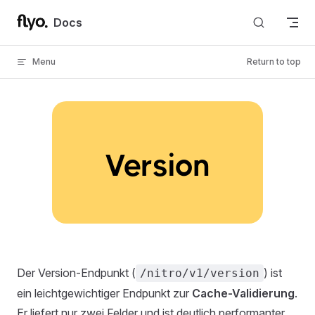
Skip to content
Docs
Menu
Return to top
Version
Der Version-Endpunkt (
) ist
/nitro/v1/version
ein leichtgewichtiger Endpunkt zur
Cache-Validierung
.
Er liefert nur zwei Felder und ist deutlich performanter